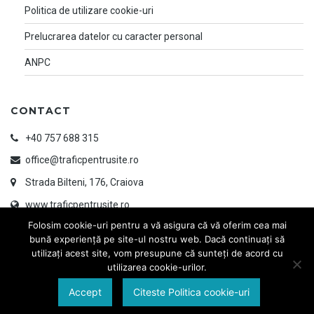
Politica de utilizare cookie-uri
Prelucrarea datelor cu caracter personal
ANPC
CONTACT
+40 757 688 315
office@traficpentrusite.ro
Strada Bilteni, 176, Craiova
www.traficpentrusite.ro
Folosim cookie-uri pentru a vă asigura că vă oferim cea mai
bună experiență pe site-ul nostru web. Dacă continuați să
utilizați acest site, vom presupune că sunteți de acord cu
utilizarea cookie-urilor.
Accept
Citeste Politica cookie-uri
© 2026 TRAFIC PENTRU SITE | Designed & Developed by
www.ayandesign.ro