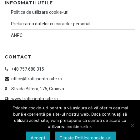
INFORMATII UTILE
Politica de utilizare cookie-uri
Prelucrarea datelor cu caracter personal
ANPC
CONTACT
+40 757 688 315
office@traficpentrusite.ro
Strada Bilteni, 176, Craiova
www.traficpentrusite.ro
Folosim cookie-uri pentru a vă asigura că vă oferim cea mai
bună experiență pe site-ul nostru web. Dacă continuați să
utilizați acest site, vom presupune că sunteți de acord cu
utilizarea cookie-urilor.
Accept
Citeste Politica cookie-uri