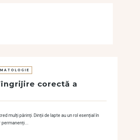
MATOLOGIE
îngrijire corectă a
 mulți părinți. Dinții de lapte au un rol esențial în
lor permanenți….