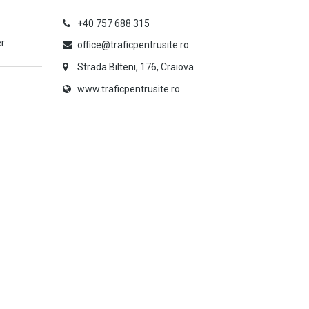
+40 757 688 315
er
office@traficpentrusite.ro
Strada Bilteni, 176, Craiova
www.traficpentrusite.ro