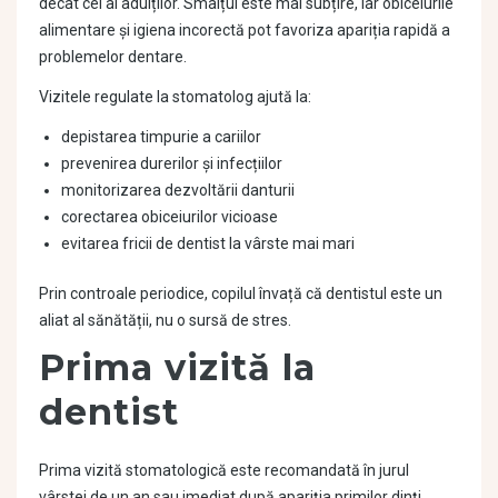
decât cei ai adulților. Smalțul este mai subțire, iar obiceiurile
alimentare și igiena incorectă pot favoriza apariția rapidă a
problemelor dentare.
Vizitele regulate la stomatolog ajută la:
depistarea timpurie a cariilor
prevenirea durerilor și infecțiilor
monitorizarea dezvoltării danturii
corectarea obiceiurilor vicioase
evitarea fricii de dentist la vârste mai mari
Prin controale periodice, copilul învață că dentistul este un
aliat al sănătății, nu o sursă de stres.
Prima vizită la
dentist
Prima vizită stomatologică este recomandată în jurul
vârstei de un an sau imediat după apariția primilor dinți.