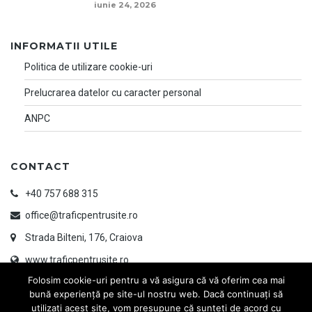
iunie 24, 2026
INFORMATII UTILE
Politica de utilizare cookie-uri
Prelucrarea datelor cu caracter personal
ANPC
CONTACT
+40 757 688 315
office@traficpentrusite.ro
Strada Bilteni, 176, Craiova
www.traficpentrusite.ro
Folosim cookie-uri pentru a vă asigura că vă oferim cea mai
bună experiență pe site-ul nostru web. Dacă continuați să
utilizați acest site, vom presupune că sunteți de acord cu