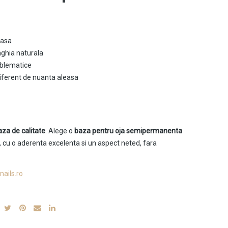
casa
nghia naturala
oblematice
diferent de nuanta aleasa
aza de calitate
. Alege o
baza pentru oja semipermanenta
, cu o aderenta excelenta si un aspect neted, fara
nails.ro