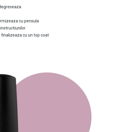
i degreseaza
ormizeaza cu pensula
instructiunilor
i finalizeaza cu un top coat