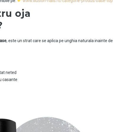
nibile pe:
www.illusion-nails.ro/categorie-produs/base-top
ru oja
?
base
, este un strat care se aplica pe unghia naturala inainte de
tat neted
sau casante