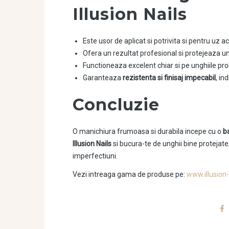
Illusion Nails
Este usor de aplicat si potrivita si pentru uz a
Ofera un rezultat profesional si protejeaza u
Functioneaza excelent chiar si pe unghiile pr
Garanteaza
rezistenta si finisaj impecabil
, in
Concluzie
O manichiura frumoasa si durabila incepe cu o
b
Illusion Nails
si bucura-te de unghii bine protejate
imperfectiuni.
Vezi intreaga gama de produse pe:
www.illusion-