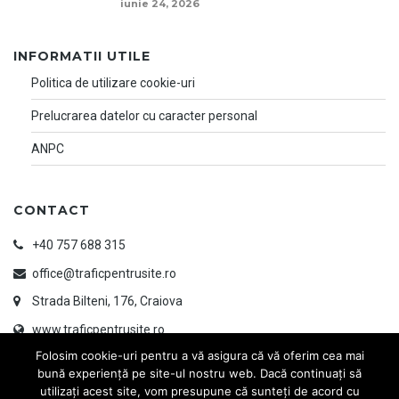
iunie 24, 2026
INFORMATII UTILE
Politica de utilizare cookie-uri
Prelucrarea datelor cu caracter personal
ANPC
CONTACT
+40 757 688 315
office@traficpentrusite.ro
Strada Bilteni, 176, Craiova
www.traficpentrusite.ro
Folosim cookie-uri pentru a vă asigura că vă oferim cea mai
bună experiență pe site-ul nostru web. Dacă continuați să
utilizați acest site, vom presupune că sunteți de acord cu