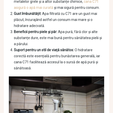
metalelor grele și a altor substanțe chimice,
cana C71
asigură o apă mai curată
și mai sigură pentru consum.
Gust îmbunătățit:
Apa filtrată cu C71 are un gust mai
plăcut, încurajând astfel un consum mai mare și o
hidratare adecvată.
Beneficii pentru piele și păr:
Apa pură, fără clor și alte
substanțe dure, este mai bună pentru sănătatea pielii și
a părului.
Suport pentru un stil de viață sănătos:
O hidratare
corectă este esențială pentru bunăstarea generală, iar
cana C71 facilitează accesul la o sursă de apă pură și
sănătoasă.