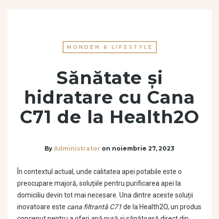
MONDEN & LIFESTYLE
Sănătate și
hidratare cu Cana
C71 de la Health2O
By
Administrator
on
noiembrie 27, 2023
În contextul actual, unde calitatea apei potabile este o
preocupare majoră, soluțiile pentru purificarea apei la
domiciliu devin tot mai necesare. Una dintre aceste soluții
inovatoare este
cana filtrantă C71
de la Health2O, un produs
conceput pentru a oferi apă pură și sănătoasă direct din